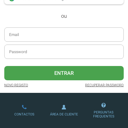
desde dezembro de 2016.
ou
Acesso ao formato digital da SÁBADO
VIAJANTE e Edições Especiais da
SÁBADO.
Newsletters exclusivas com o resumo
diário da atualidade.
Melhor experiência de leitura, com
publicidade reduzida e não invasiva
no site.
ENTRAR
Possibilidade de ler e/ou ouvir artigos.
NOVO REGISTO
RECUPERAR PASSWORD
Ofertas e descontos em produtos,
serviços, eventos desportivos e
culturais.
PERGUNTAS
CONTACTOS
ÁREA DE CLIENTE
FREQUENTES