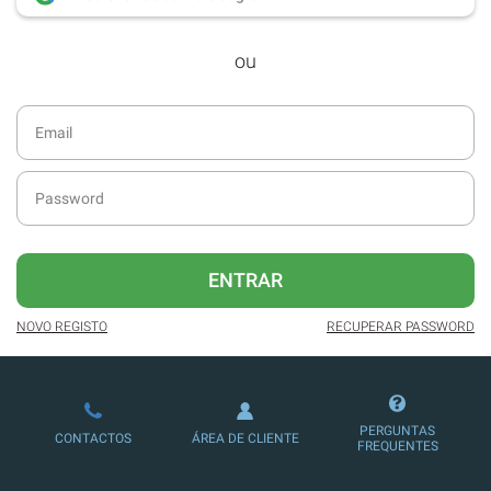
desde dezembro de 2016.
ou
Acesso ao formato digital da SÁBADO
VIAJANTE e Edições Especiais da
SÁBADO.
Newsletters exclusivas com o resumo
diário da atualidade.
Melhor experiência de leitura, com
publicidade reduzida e não invasiva
no site.
ENTRAR
Possibilidade de ler e/ou ouvir artigos.
NOVO REGISTO
RECUPERAR PASSWORD
Ofertas e descontos em produtos,
serviços, eventos desportivos e
culturais.
PERGUNTAS
CONTACTOS
ÁREA DE CLIENTE
FREQUENTES