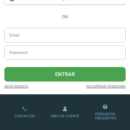
desde dezembro de 2016.
ou
Acesso ao formato digital da SÁBADO
VIAJANTE e Edições Especiais da
SÁBADO.
Newsletters exclusivas com o resumo
diário da atualidade.
Melhor experiência de leitura, com
publicidade reduzida e não invasiva
no site.
ENTRAR
Possibilidade de ler e/ou ouvir artigos.
NOVO REGISTO
RECUPERAR PASSWORD
Ofertas e descontos em produtos,
serviços, eventos desportivos e
culturais.
PERGUNTAS
CONTACTOS
ÁREA DE CLIENTE
FREQUENTES