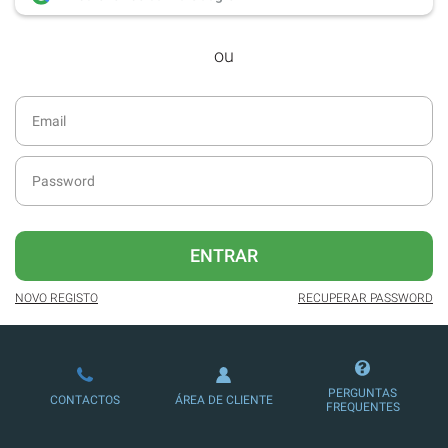
desde dezembro de 2016.
ou
Acesso ao formato digital da SÁBADO
VIAJANTE e Edições Especiais da
SÁBADO.
Newsletters exclusivas com o resumo
diário da atualidade.
Melhor experiência de leitura, com
publicidade reduzida e não invasiva
no site.
ENTRAR
Possibilidade de ler e/ou ouvir artigos.
NOVO REGISTO
RECUPERAR PASSWORD
Ofertas e descontos em produtos,
serviços, eventos desportivos e
culturais.
PERGUNTAS
CONTACTOS
ÁREA DE CLIENTE
FREQUENTES