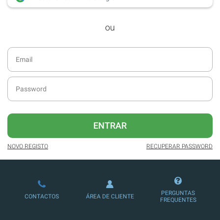
desde dezembro de 2016.
ou
Acesso ao formato digital da SÁBADO
VIAJANTE e Edições Especiais da
SÁBADO.
Newsletters exclusivas com o resumo
diário da atualidade.
Melhor experiência de leitura, com
publicidade reduzida e não invasiva
no site.
ENTRAR
Possibilidade de ler e/ou ouvir artigos.
NOVO REGISTO
RECUPERAR PASSWORD
Ofertas e descontos em produtos,
serviços, eventos desportivos e
culturais.
PERGUNTAS
CONTACTOS
ÁREA DE CLIENTE
FREQUENTES