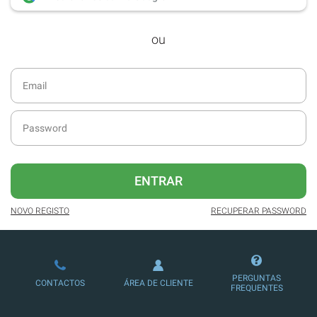
desde dezembro de 2016.
ou
Acesso ao formato digital da SÁBADO
VIAJANTE e Edições Especiais da
SÁBADO.
Newsletters exclusivas com o resumo
diário da atualidade.
Melhor experiência de leitura, com
publicidade reduzida e não invasiva
no site.
ENTRAR
Possibilidade de ler e/ou ouvir artigos.
NOVO REGISTO
RECUPERAR PASSWORD
Ofertas e descontos em produtos,
serviços, eventos desportivos e
culturais.
PERGUNTAS
CONTACTOS
ÁREA DE CLIENTE
FREQUENTES