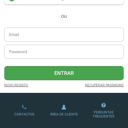
desde dezembro de 2016.
ou
Acesso ao formato digital da SÁBADO
VIAJANTE e Edições Especiais da
SÁBADO.
Newsletters exclusivas com o resumo
diário da atualidade.
Melhor experiência de leitura, com
publicidade reduzida e não invasiva
no site.
ENTRAR
Possibilidade de ler e/ou ouvir artigos.
NOVO REGISTO
RECUPERAR PASSWORD
Ofertas e descontos em produtos,
serviços, eventos desportivos e
culturais.
PERGUNTAS
CONTACTOS
ÁREA DE CLIENTE
FREQUENTES