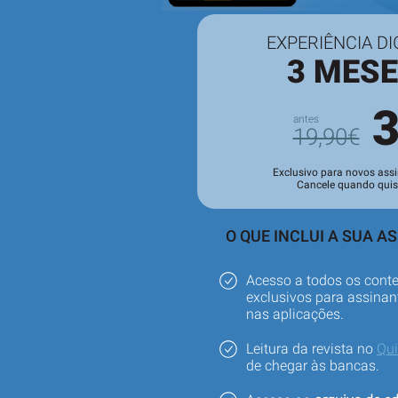
EXPERIÊNCIA DI
3 MES
19,90€
Exclusivo para novos assi
Cancele quando quis
O QUE INCLUI A SUA A
Acesso a todos os cont
exclusivos para assinant
nas aplicações.
Leitura da revista no
Qu
de chegar às bancas.