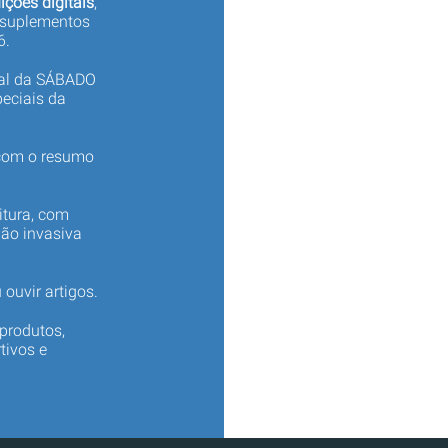
ições digitais
,
 suplementos
6.
tal da SÁBADO
eciais da
 com o resumo
itura, com
não invasiva
 ouvir artigos.
produtos,
tivos e