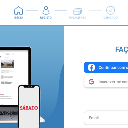
INÍCIO
REGISTO
PAGAMENTO
OBRIGADO
FAÇ
Continuar com 
Inscrever-se co