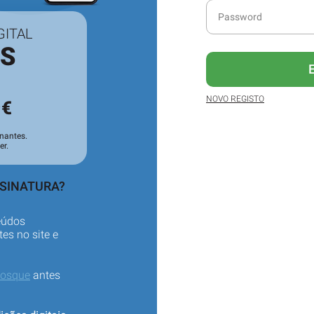
GITAL
ES
3
NOVO REGISTO
€
nantes.
er.
SSINATURA?
eúdos
es no site e
iosque
antes