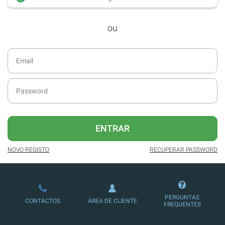
desde dezembro de 2016.
ou
Acesso ao formato digital da SÁBADO
VIAJANTE e Edições Especiais da
SÁBADO.
Newsletters exclusivas com o resumo
diário da atualidade.
Melhor experiência de leitura, com
publicidade reduzida e não invasiva
no site.
ENTRAR
Possibilidade de ler e/ou ouvir artigos.
NOVO REGISTO
RECUPERAR PASSWORD
Ofertas e descontos em produtos,
serviços, eventos desportivos e
culturais.
PERGUNTAS
CONTACTOS
ÁREA DE CLIENTE
FREQUENTES