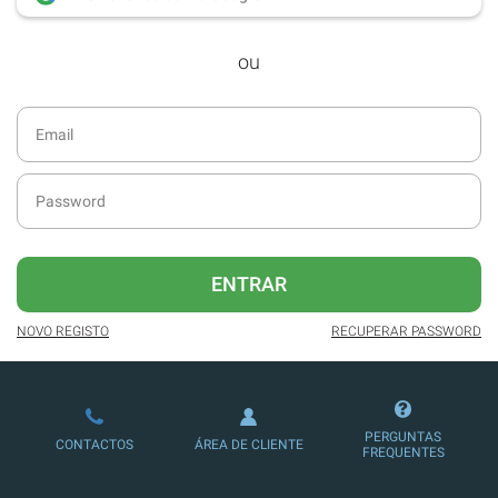
desde dezembro de 2016.
ou
Acesso ao formato digital da SÁBADO
VIAJANTE e Edições Especiais da
SÁBADO.
Newsletters exclusivas com o resumo
diário da atualidade.
Melhor experiência de leitura, com
publicidade reduzida e não invasiva
no site.
ENTRAR
Possibilidade de ler e/ou ouvir artigos.
NOVO REGISTO
RECUPERAR PASSWORD
Ofertas e descontos em produtos,
serviços, eventos desportivos e
culturais.
PERGUNTAS
CONTACTOS
ÁREA DE CLIENTE
FREQUENTES