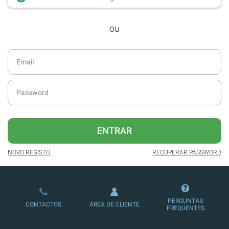
desde dezembro de 2016.
ou
Acesso ao formato digital da SÁBADO
VIAJANTE e Edições Especiais da
SÁBADO.
Newsletters exclusivas com o resumo
diário da atualidade.
Melhor experiência de leitura, com
publicidade reduzida e não invasiva
no site.
ENTRAR
Possibilidade de ler e/ou ouvir artigos.
NOVO REGISTO
RECUPERAR PASSWORD
Ofertas e descontos em produtos,
serviços, eventos desportivos e
culturais.
PERGUNTAS
CONTACTOS
ÁREA DE CLIENTE
FREQUENTES