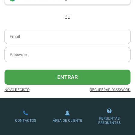
desde dezembro de 2016.
ou
Acesso ao formato digital da SÁBADO
VIAJANTE e Edições Especiais da
SÁBADO.
Newsletters exclusivas com o resumo
diário da atualidade.
Melhor experiência de leitura, com
publicidade reduzida e não invasiva
no site.
ENTRAR
Possibilidade de ler e/ou ouvir artigos.
NOVO REGISTO
RECUPERAR PASSWORD
Ofertas e descontos em produtos,
serviços, eventos desportivos e
culturais.
PERGUNTAS
CONTACTOS
ÁREA DE CLIENTE
FREQUENTES