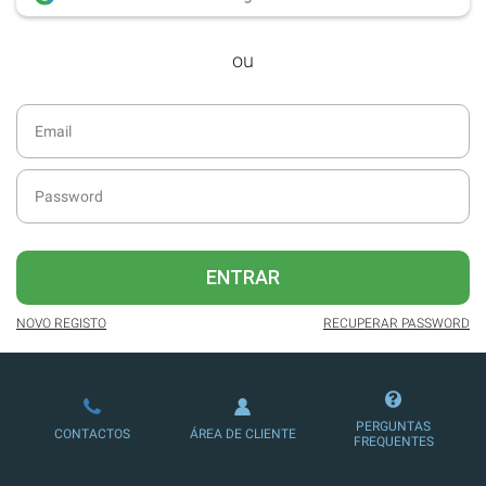
desde dezembro de 2016.
ou
Acesso ao formato digital da SÁBADO
VIAJANTE e Edições Especiais da
SÁBADO.
Newsletters exclusivas com o resumo
diário da atualidade.
Melhor experiência de leitura, com
publicidade reduzida e não invasiva
no site.
ENTRAR
Possibilidade de ler e/ou ouvir artigos.
NOVO REGISTO
RECUPERAR PASSWORD
Ofertas e descontos em produtos,
serviços, eventos desportivos e
culturais.
PERGUNTAS
CONTACTOS
ÁREA DE CLIENTE
FREQUENTES