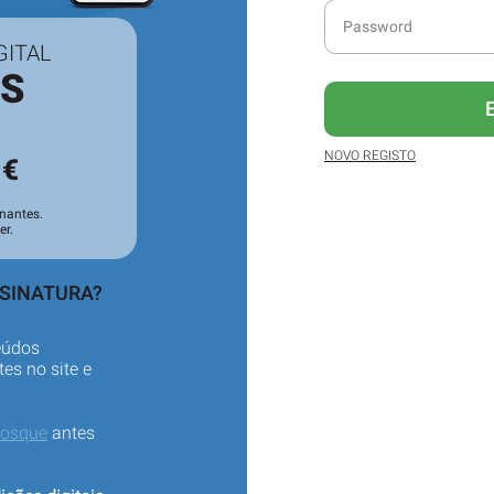
GITAL
ES
3
NOVO REGISTO
€
nantes.
er.
SSINATURA?
eúdos
es no site e
iosque
antes