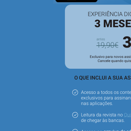
EXPERIÊNCIA DI
3 MES
19,90€
Exclusivo para novos assi
Cancele quando quis
O QUE INCLUI A SUA A
Acesso a todos os cont
exclusivos para assinant
nas aplicações.
Leitura da revista no
Qu
de chegar às bancas.