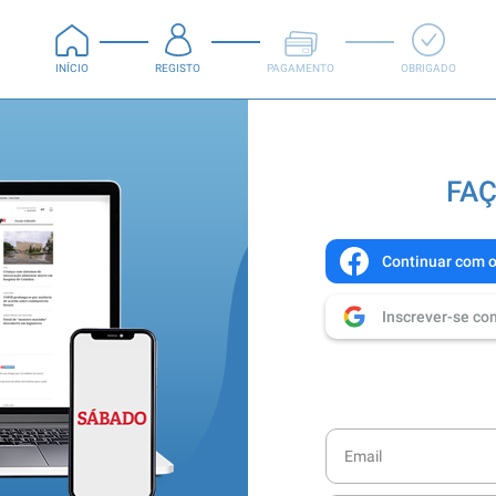
INÍCIO
REGISTO
PAGAMENTO
OBRIGADO
FAÇ
Continuar com 
Inscrever-se co