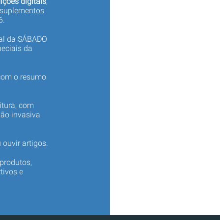
ições digitais
,
 suplementos
6.
tal da SÁBADO
eciais da
 com o resumo
itura, com
não invasiva
 ouvir artigos.
produtos,
tivos e