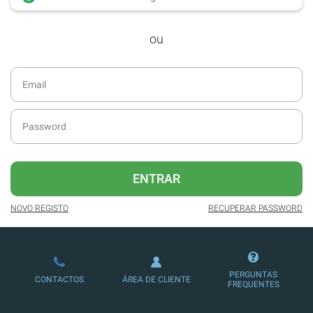
desde dezembro de 2016.
ou
Acesso ao formato digital da SÁBADO
VIAJANTE e Edições Especiais da
SÁBADO.
Newsletters exclusivas com o resumo
diário da atualidade.
Melhor experiência de leitura, com
publicidade reduzida e não invasiva
no site.
ENTRAR
Possibilidade de ler e/ou ouvir artigos.
NOVO REGISTO
RECUPERAR PASSWORD
Ofertas e descontos em produtos,
serviços, eventos desportivos e
culturais.
PERGUNTAS
CONTACTOS
ÁREA DE CLIENTE
FREQUENTES