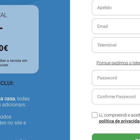
TAL
L
0€
ber a revista em
Porque pedimos o tel
iser.
Ajude-nos a servi-lo 
seu contacto telefóni
sobre o seu serviço de
CLUI:
ua casa
, todas
 adicionais.
Li, compreendi e acei
eúdos
política de privacid
es no site e