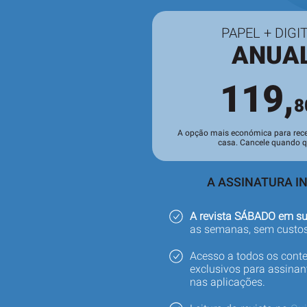
PAPEL + DIGI
ANUA
119,
8
A opção mais económica para rece
casa. Cancele quando qu
A ASSINATURA IN
A revista SÁBADO em s
as semanas, sem custos
Acesso a todos os cont
exclusivos para assinant
nas aplicações.