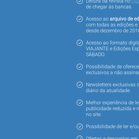
Leitura da revista no
Qu
de chegar às bancas.
Acesso ao
arquivo de ed
com todas as edições e
desde dezembro de 201
Acesso ao formato digi
VIAJANTE e Edições Esp
SÁBADO.
Possibilidade de oferec
exclusivos a não assina
Newsletters exclusivas
diário da atualidade.
Melhor experiência de le
publicidade reduzida e 
no site.
Possibilidade de ler e/ou
Ofertas e descontos em 