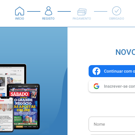
INÍCIO
REGISTO
PAGAMENTO
OBRIGADO
NOVO
Continuar com 
Inscrever-se co