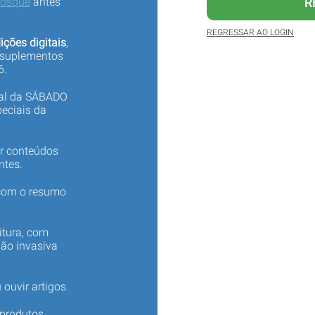
iosque
antes
R
REGRESSAR AO LOGIN
ições digitais
,
 suplementos
6.
tal da SÁBADO
eciais da
er conteúdos
ntes.
 com o resumo
itura, com
não invasiva
 ouvir artigos.
produtos,