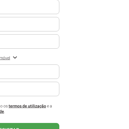
emóvel
melhor. Preencha o campo com o
co para receber informações
 assinatura.
to os
termos de utilização
e a
ade
.