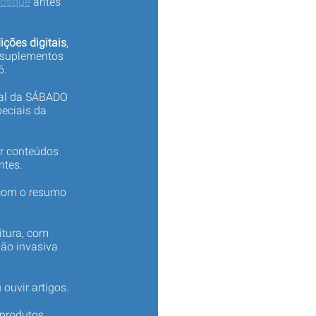
iosque
antes
ições digitais
,
 suplementos
6.
tal da SÁBADO
eciais da
er conteúdos
ntes.
 com o resumo
itura, com
não invasiva
 ouvir artigos.
produtos,