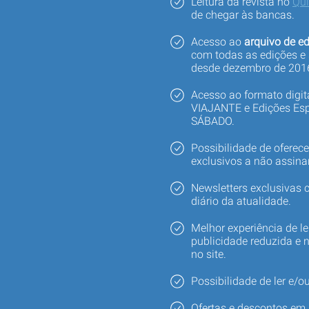
Leitura da revista no
Qu
de chegar às bancas.
Acesso ao
arquivo de ed
com todas as edições e
desde dezembro de 201
Acesso ao formato digi
VIAJANTE e Edições Esp
SÁBADO.
Possibilidade de oferec
exclusivos a não assina
Newsletters exclusivas
diário da atualidade.
Melhor experiência de le
publicidade reduzida e 
no site.
Possibilidade de ler e/ou
Ofertas e descontos em 