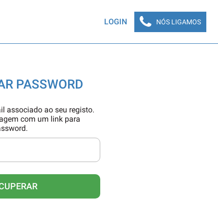
LOGIN
NÓS LIGAMOS
AR PASSWORD
il associado ao seu registo.
sagem com um link para
assword.
CUPERAR