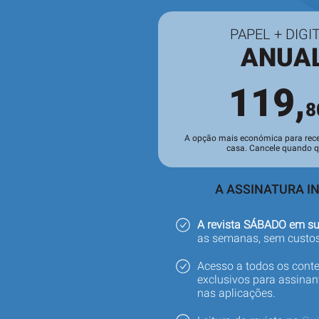
PAPEL + DIGI
ANUA
119,
8
A opção mais económica para rece
casa. Cancele quando qu
A ASSINATURA IN
A revista SÁBADO em s
as semanas, sem custos
Acesso a todos os cont
exclusivos para assinant
nas aplicações.