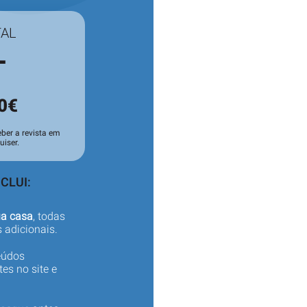
TAL
L
0€
ber a revista em
iser.
CLUI:
ua casa
, todas
 adicionais.
eúdos
es no site e