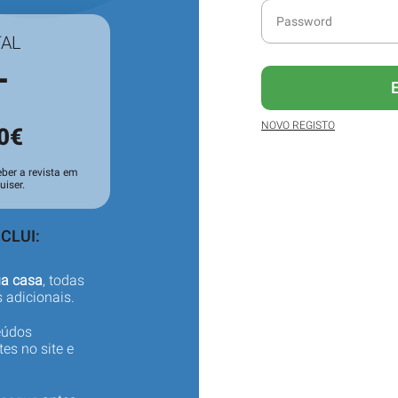
TAL
L
NOVO REGISTO
0€
ber a revista em
iser.
CLUI:
ua casa
, todas
 adicionais.
eúdos
es no site e