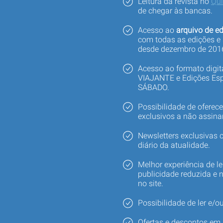
Leitura da revista no
Qu
de chegar às bancas.
Acesso ao
arquivo de ed
com todas as edições e
desde dezembro de 201
Acesso ao formato digi
VIAJANTE e Edições Esp
SÁBADO.
Possibilidade de oferec
exclusivos a não assina
Newsletters exclusivas
diário da atualidade.
Melhor experiência de le
publicidade reduzida e 
no site.
Possibilidade de ler e/ou
Ofertas e descontos em 