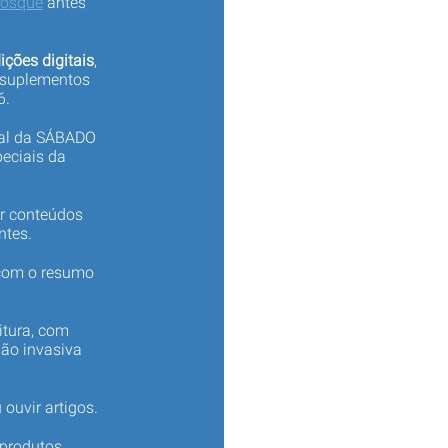
iosque
antes
ições digitais
,
 suplementos
6.
tal da SÁBADO
eciais da
er conteúdos
ntes.
 com o resumo
itura, com
não invasiva
 ouvir artigos.
produtos,