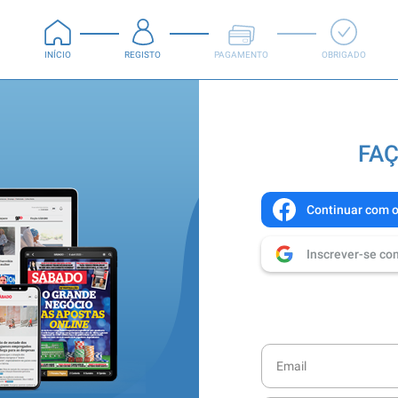
INÍCIO
REGISTO
PAGAMENTO
OBRIGADO
FAÇ
Continuar com 
Inscrever-se co