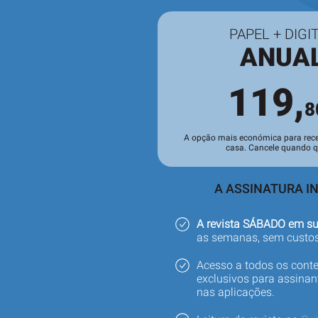
PAPEL + DIGI
ANUA
119,
8
A opção mais económica para rece
casa. Cancele quando qu
A ASSINATURA IN
A revista SÁBADO em s
as semanas, sem custos
Acesso a todos os cont
exclusivos para assinant
nas aplicações.