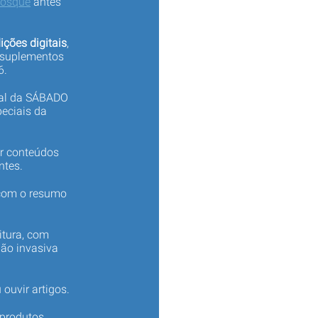
iosque
antes
ições digitais
,
 suplementos
6.
tal da SÁBADO
eciais da
er conteúdos
ntes.
 com o resumo
itura, com
não invasiva
 ouvir artigos.
produtos,