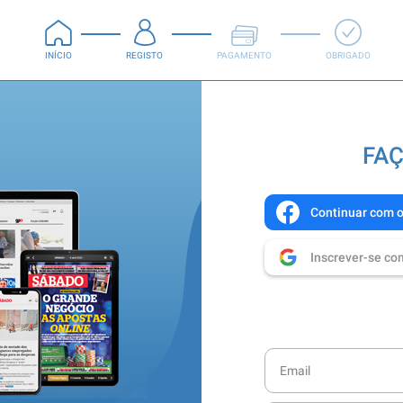
INÍCIO
REGISTO
PAGAMENTO
OBRIGADO
FAÇ
Continuar com 
Inscrever-se co