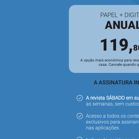
PAPEL + DIGI
ANUA
119,
8
A opção mais económica para rece
casa. Cancele quando qu
A ASSINATURA IN
A revista SÁBADO em s
as semanas, sem custos
Acesso a todos os cont
exclusivos para assinant
nas aplicações.