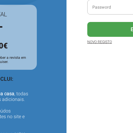
TAL
L
NOVO REGISTO
0€
ber a revista em
iser.
CLUI:
ua casa
, todas
 adicionais.
eúdos
es no site e