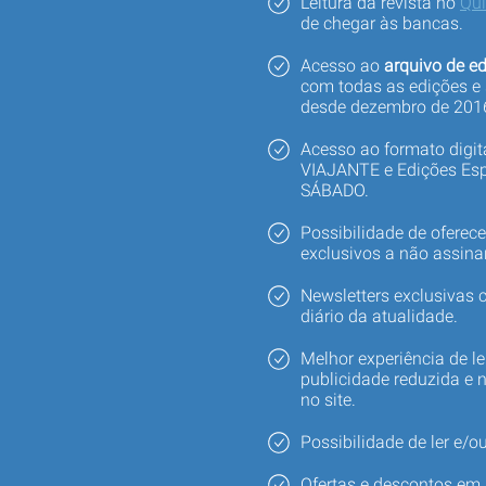
Leitura da revista no
Qu
de chegar às bancas.
Acesso ao
arquivo de ed
com todas as edições e
desde dezembro de 201
Acesso ao formato digi
VIAJANTE e Edições Esp
SÁBADO.
Possibilidade de oferec
exclusivos a não assina
Newsletters exclusivas
diário da atualidade.
Melhor experiência de le
publicidade reduzida e 
no site.
Possibilidade de ler e/ou
Ofertas e descontos em 