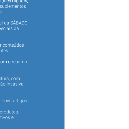
ições digitais
,
 suplementos
6.
tal da SÁBADO
eciais da
er conteúdos
ntes.
 com o resumo
itura, com
não invasiva
 ouvir artigos.
produtos,
tivos e