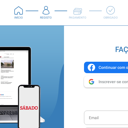
INÍCIO
REGISTO
PAGAMENTO
OBRIGADO
FAÇ
Continuar com 
Inscrever-se co