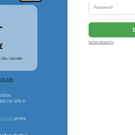
L
NOVO REGISTO
€
/dia. Cancele
CLUI:
eúdos
es no site e
iosque
antes