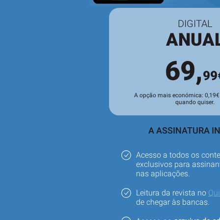
DIGITAL
ANUA
69,
99
A opção mais económica: 0,19€ 
quando quiser.
A ASSINATURA IN
Acesso a todos os cont
exclusivos para assinant
nas aplicações.
Leitura da revista no
Qu
de chegar às bancas.