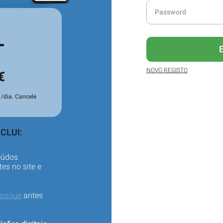
L
NOVO REGISTO
€
/dia. Cancele
CLUI:
eúdos
es no site e
iosque
antes