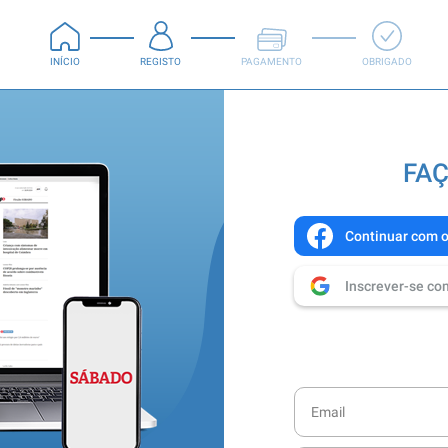
INÍCIO
REGISTO
PAGAMENTO
OBRIGADO
FAÇ
Continuar com 
Inscrever-se co