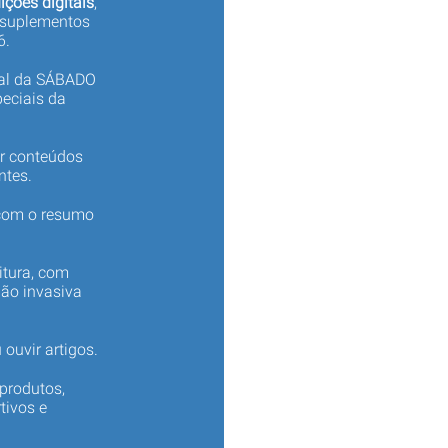
ições digitais
,
 suplementos
6.
tal da SÁBADO
eciais da
er conteúdos
ntes.
 com o resumo
itura, com
não invasiva
 ouvir artigos.
produtos,
tivos e