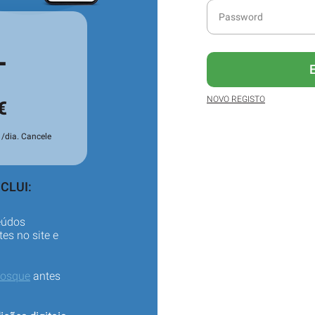
L
NOVO REGISTO
€
/dia. Cancele
CLUI:
eúdos
es no site e
iosque
antes