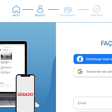
INÍCIO
REGISTO
PAGAMENTO
OBRIGADO
FAÇ
Continuar com 
Inscrever-se co