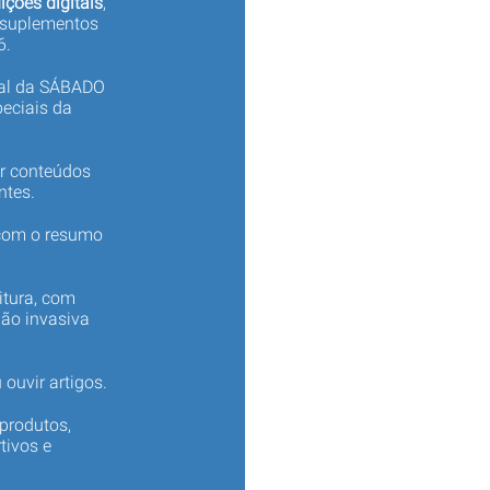
ições digitais
,
 suplementos
6.
tal da SÁBADO
eciais da
er conteúdos
ntes.
 com o resumo
itura, com
não invasiva
 ouvir artigos.
produtos,
tivos e