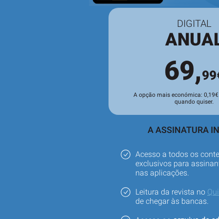
DIGITAL
ANUA
69,
99
A opção mais económica: 0,19€ 
quando quiser.
A ASSINATURA IN
Acesso a todos os cont
exclusivos para assinant
nas aplicações.
Leitura da revista no
Qu
de chegar às bancas.