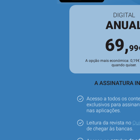
DIGITAL
ANUA
69,
99
A opção mais económica: 0,19€ 
quando quiser.
A ASSINATURA IN
Acesso a todos os cont
exclusivos para assinant
nas aplicações.
Leitura da revista no
Qu
de chegar às bancas.