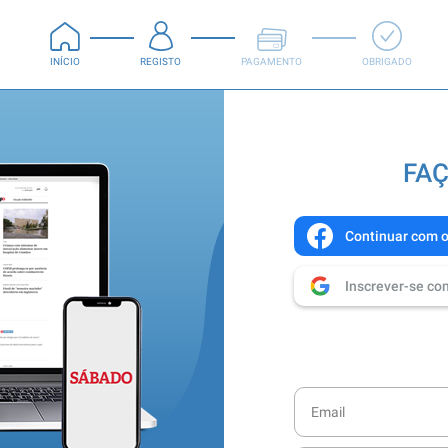
INÍCIO
REGISTO
PAGAMENTO
OBRIGADO
FAÇ
Continuar com 
Inscrever-se co