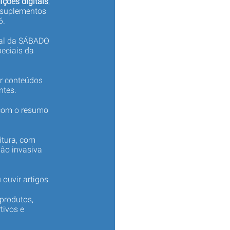
ições digitais
,
 suplementos
6.
tal da SÁBADO
eciais da
er conteúdos
ntes.
 com o resumo
itura, com
não invasiva
 ouvir artigos.
produtos,
tivos e