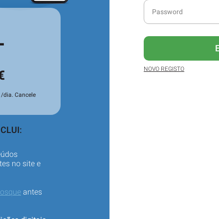
L
NOVO REGISTO
€
/dia. Cancele
CLUI:
eúdos
es no site e
iosque
antes