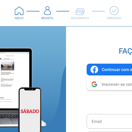
INÍCIO
REGISTO
PAGAMENTO
OBRIGADO
FAÇ
Continuar com 
Inscrever-se co