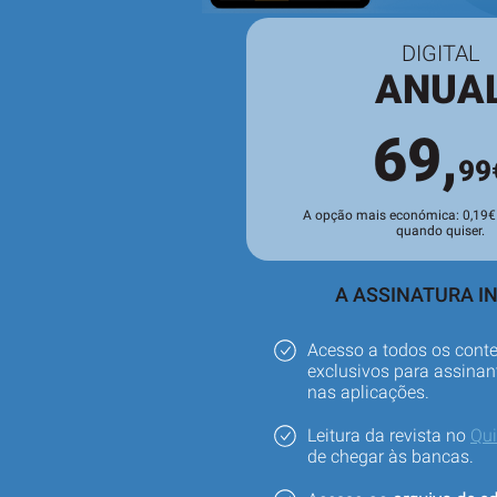
DIGITAL
ANUA
69,
99
A opção mais económica: 0,19€ 
quando quiser.
A ASSINATURA IN
Acesso a todos os cont
exclusivos para assinant
nas aplicações.
Leitura da revista no
Qu
de chegar às bancas.