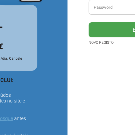
L
NOVO REGISTO
€
/dia. Cancele
CLUI:
eúdos
es no site e
iosque
antes