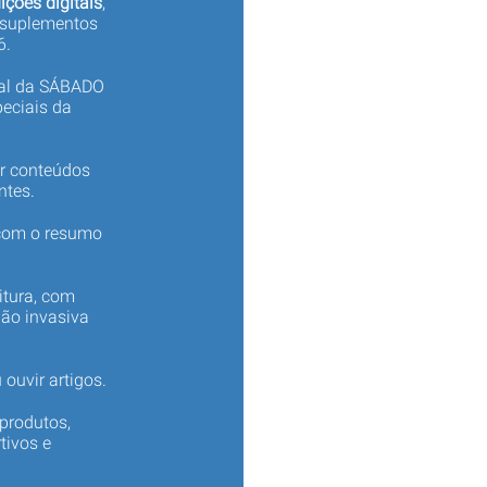
ições digitais
,
 suplementos
6.
tal da SÁBADO
eciais da
er conteúdos
ntes.
 com o resumo
itura, com
não invasiva
 ouvir artigos.
produtos,
tivos e