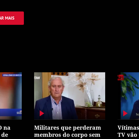
R MAIS
O na
Militares que perderam
Vítimas
 de
membros do corpo sem
TV vão 