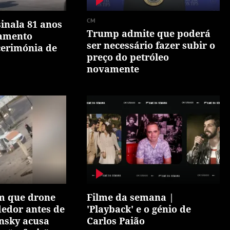
CM
inala 81 anos
Trump admite que poderá
amento
ser necessário fazer subir o
cerimónia de
preço do petróleo
novamente
 que drone
Filme da semana |
edor antes de
'Playback' e o génio de
ensky acusa
Carlos Paião