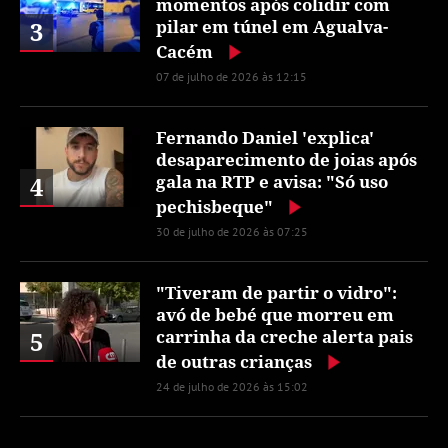
momentos após colidir com
3
pilar em túnel em Agualva-
Cacém
07 de julho de 2026 às 12:15
Fernando Daniel 'explica'
desaparecimento de joias após
4
gala na RTP e avisa: "Só uso
pechisbeque"
30 de julho de 2026 às 07:25
"Tiveram de partir o vidro":
avó de bebé que morreu em
5
carrinha da creche alerta pais
de outras crianças
24 de julho de 2026 às 15:02