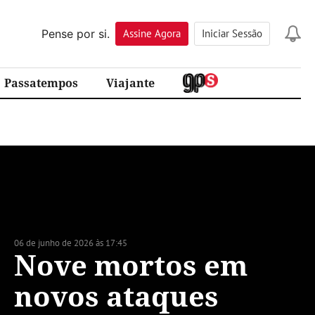
Pense por si.
Assine
Agora
Iniciar Sessão
Passatempos
Viajante
06 de junho de 2026 às 17:45
Nove mortos em
novos ataques