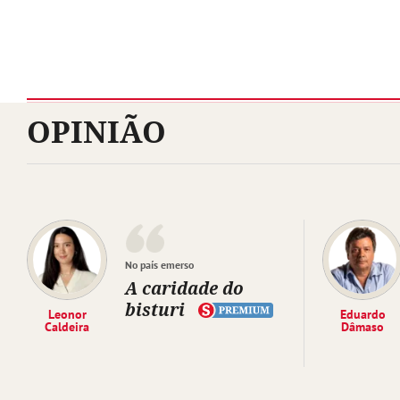
OPINIÃO
No país emerso
A caridade do
bisturi
Leonor
Eduardo
Caldeira
Dâmaso