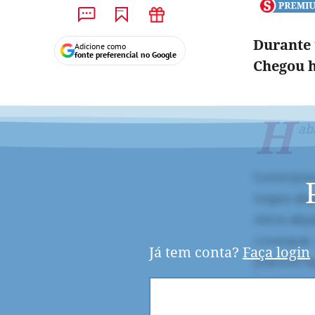
Durante 
Adicione como
fonte preferencial no Google
Chegou h
H
ab
Já tem conta?
Faça login