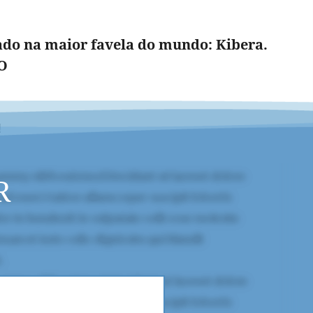
ado na maior favela do mundo: Kibera.
DO
!
R