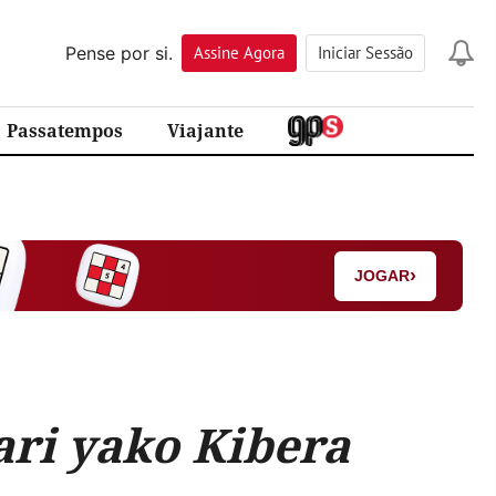
Pense por si.
Assine
Agora
Iniciar Sessão
Passatempos
Viajante
›
JOGAR
ri yako Kibera