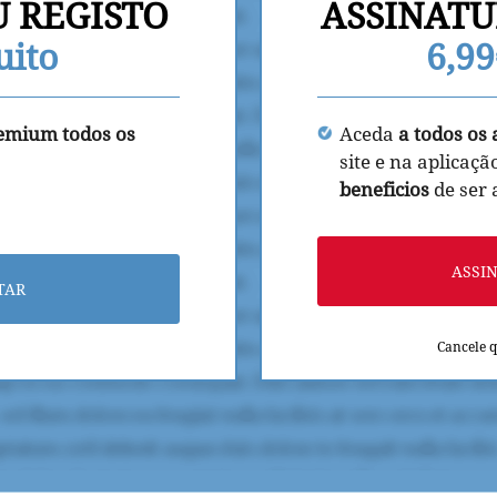
U REGISTO
ASSINATU
uito
6,9
remium todos os
Aceda
a todos os 
site e na aplicaçã
beneficios
de ser
ASSI
TAR
Cancele 