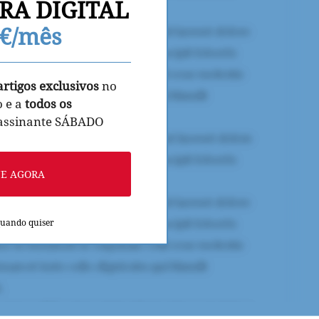
RA DIGITAL
9€/mês
artigos exclusivos
no
o e a
todos os
 assinante SÁBADO
NE AGORA
quando quiser