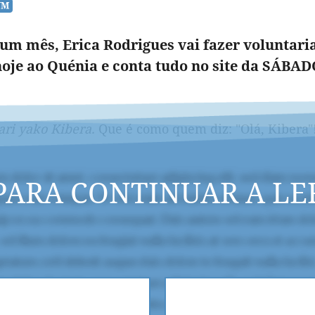
um mês, Erica Rodrigues vai fazer voluntari
oje ao Quénia e conta tudo no site da SÁBA
ari yako Kibera.
Q
ue é como quem diz: "Olá, Kibera"
PARA CONTINUAR A LE