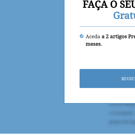
FAÇA O SE
Grat
Aceda
a 2 artigos P
meses.
REGIS