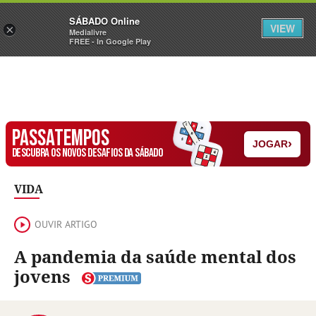
Sábado
SÁBADO Online
Assine
Iniciar Sessão
VIEW
×
Medialivre
FREE - In Google Play
PASSATEMPOS
›
JOGAR
DESCUBRA OS NOVOS DESAFIOS DA SÁBADO
VIDA
OUVIR ARTIGO
A pandemia da saúde mental dos
jovens