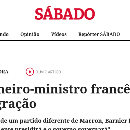
Sábado
ndo
Opinião
Vídeos
Repórter SÁBADO
ORA
OUVIR ARTIGO
meiro-ministro francê
gração
de um partido diferente de Macron, Barnier 
dente presidirá e o governo governará".