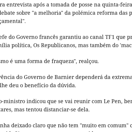
ra entrevista após a tomada de posse na quinta-feir
debate sobre "a melhoria" da polémica reforma das 
çamental".
efe do Governo francês garantiu ao canal TF1 que p
mília política, Os Republicanos, mas também do 'mac
ismo é uma forma de fraqueza", realçou.
vência do Governo de Barnier dependerá da extrema-
lhe deu o benefício da dúvida.
o-ministro indicou que se vai reunir com Le Pen, b
res, mas tentou distanciar-se dela.
nha deixado claro que não tem "muito em comum" co