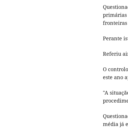
Questiona
primárias 
fronteiras
Perante is
Referiu ai
O control
este ano 
"A situaç
procedime
Questiona
média já e