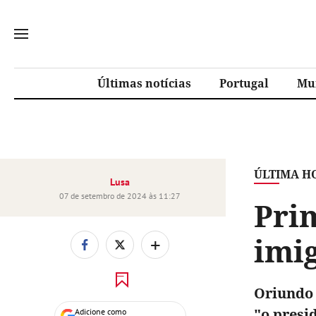
Últimas notícias
Portugal
Mu
ÚLTIMA H
Lusa
07 de setembro de 2024 às 11:27
Pri
imi
+
Oriundo 
"o presi
Adicione como