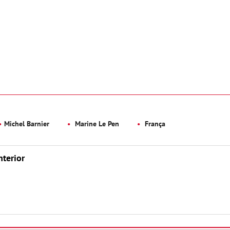
Michel Barnier
Marine Le Pen
França
nterior