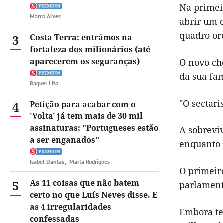
Na primei
Marco Alves
abrir um 
quadro or
3
Costa Terra: entrámos na
fortaleza dos milionários (até
aparecerem os seguranças)
O novo ch
da sua fa
Raquel Lito
"O sectar
4
Petição para acabar com o
'Volta' já tem mais de 30 mil
assinaturas: "Portugueses estão
A sobrevi
a ser enganados"
enquanto 
Isabel Dantas
Marta Rodrigues
O primeir
5
As 11 coisas que não batem
parlamenta
certo no que Luís Neves disse. E
as 4 irregularidades
Embora te
confessadas