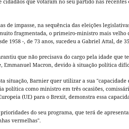
 cidadãos que votaram no seu partido nas recentes e
ias de impasse, na sequência das eleições legislati
muito fragmentada, o primeiro-ministro mais velho d
de 1958 -, de 73 anos, sucedeu a Gabriel Attal, de 3
arantiu que não precisava do cargo pela idade que t
, Emmanuel Macron, devido à situação política difíci
ta situação, Barnier quer utilizar a sua "capacidad
a política como ministro em três ocasiões, comissá
Europeia (UE) para o Brexit, demonstra essa capacid
 prioridades do seu programa, que terá de apresent
inhas vermelhas".