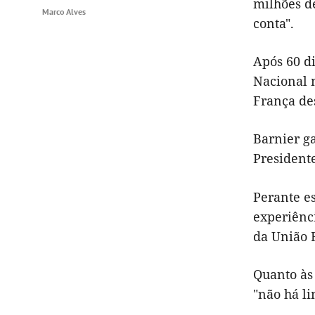
milhões de
Marco Alves
conta".
Após 60 d
Nacional 
França des
Barnier g
Presidente
Perante es
experiênci
da União 
Quanto às
"não há l