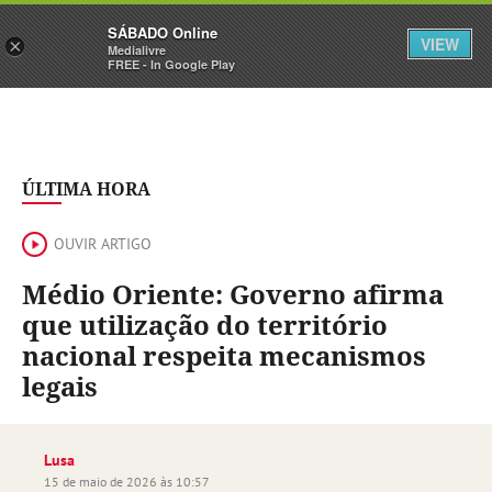
Sábado
SÁBADO Online
Assine
Iniciar Sessão
VIEW
×
Medialivre
FREE - In Google Play
ÚLTIMA HORA
OUVIR ARTIGO
Médio Oriente: Governo afirma
que utilização do território
nacional respeita mecanismos
legais
Lusa
15 de maio de 2026 às 10:57