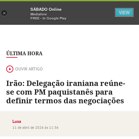
Sábado
SÁBADO Online
Assine
Iniciar Sessão
VIEW
×
Medialivre
FREE - In Google Play
ÚLTIMA HORA
OUVIR ARTIGO
Irão: Delegação iraniana reúne-
se com PM paquistanês para
definir termos das negociações
Lusa
11 de abril de 2026 às 11:36