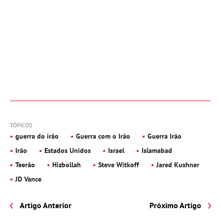
TÓPICOS
guerra do irão
Guerra com o Irão
Guerra Irão
Irão
Estados Unidos
Israel
Islamabad
Teerão
Hizbollah
Steve Witkoff
Jared Kushner
JD Vance
Artigo Anterior
Próximo Artigo