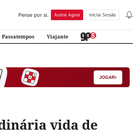
Pense por si.
Assine
Agora
Iniciar Sessão
Passatempos
Viajante
›
JOGAR
dinária vida de