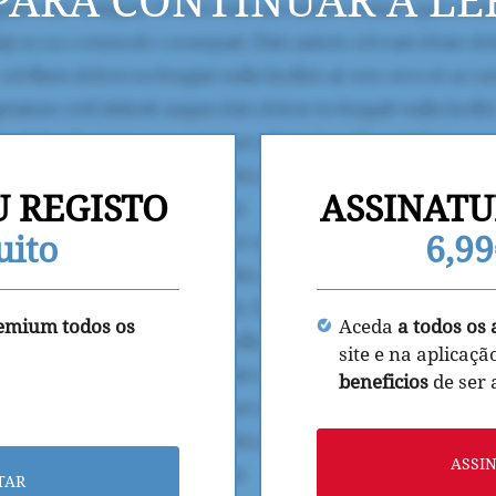
U REGISTO
ASSINATU
uito
6,9
remium todos os
Aceda
a todos os 
site e na aplicaçã
beneficios
de ser
ASSI
TAR