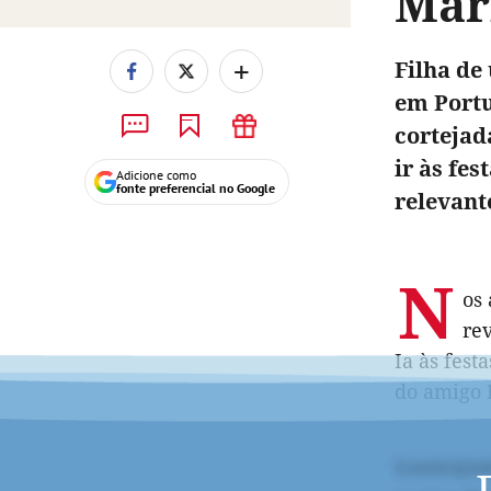
Mar
+
Filha de
em Portu
cortejad
ir às fe
Adicione como
fonte preferencial no Google
relevant
N
os 
rev
Ia às fest
do amigo P