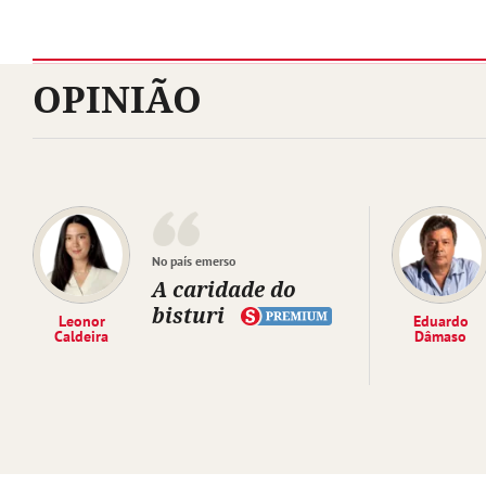
OPINIÃO
No país emerso
A caridade do
bisturi
Leonor
Eduardo
Caldeira
Dâmaso