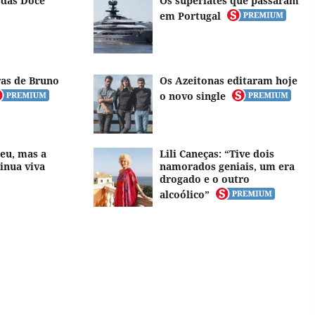
 das Doce
Os superiates que passaram
em Portugal
ras de Bruno
Os Azeitonas editaram hoje
o novo single
eu, mas a
Lili Caneças: “Tive dois
inua viva
namorados geniais, um era
drogado e o outro
alcoólico”