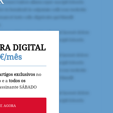
RA DIGITAL
9€/mês
artigos exclusivos
no
o e a
todos os
 assinante SÁBADO
NE AGORA