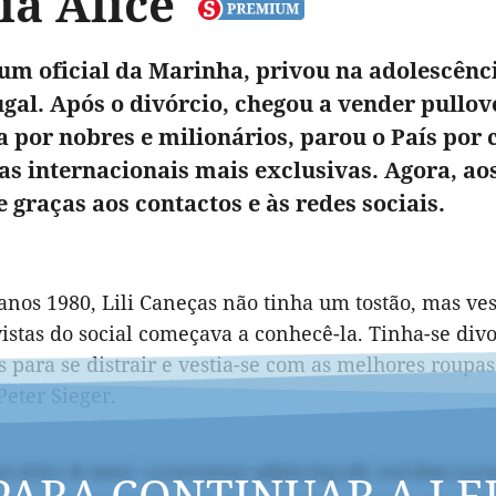
ia Alice
 um oficial da Marinha, privou na adolescênc
gal. Após o divórcio, chegou a vender pullov
a por nobres e milionários, parou o País por 
stas internacionais mais exclusivas. Agora, a
e graças aos contactos e às redes sociais.
anos 1980, Lili Caneças não tinha um tostão, mas ves
istas do social começava a conhecê-la. Tinha-se divo
as para se distrair e vestia-se com as melhores roupa
eter Sieger.
PARA CONTINUAR A LE