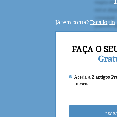
Já tem conta?
Faça login
FAÇA O SE
Grat
Aceda
a 2 artigos P
meses.
REGIS