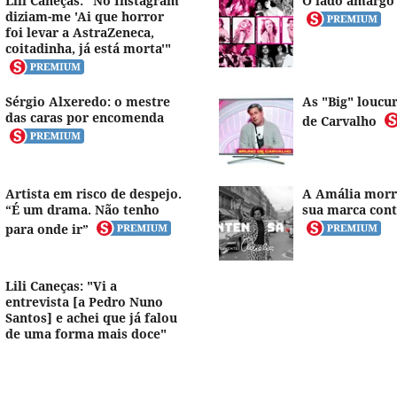
Lili Caneças: "No Instagram
O lado amargo
diziam-me 'Ai que horror
foi levar a AstraZeneca,
coitadinha, já está morta'"
Sérgio Alxeredo: o mestre
As "Big" loucu
das caras por encomenda
de Carvalho
Artista em risco de despejo.
A Amália morr
“É um drama. Não tenho
sua marca cont
para onde ir”
Lili Caneças: "Vi a
entrevista [a Pedro Nuno
Santos] e achei que já falou
de uma forma mais doce"