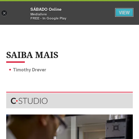
Sábado
SÁBADO Online
Assine
Iniciar Sessão
VIEW
×
Medialivre
FREE - In Google Play
SAIBA MAIS
Timothy Drever