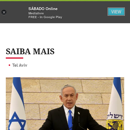
Sábado
SÁBADO Online
Assine
Iniciar Sessão
VIEW
×
Medialivre
FREE - In Google Play
SAIBA MAIS
Tel Aviv