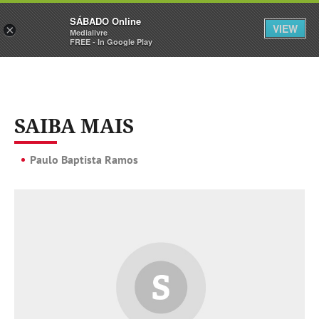
Sábado
SÁBADO Online
Assine
Iniciar Sessão
VIEW
×
Medialivre
FREE - In Google Play
SAIBA MAIS
Paulo Baptista Ramos