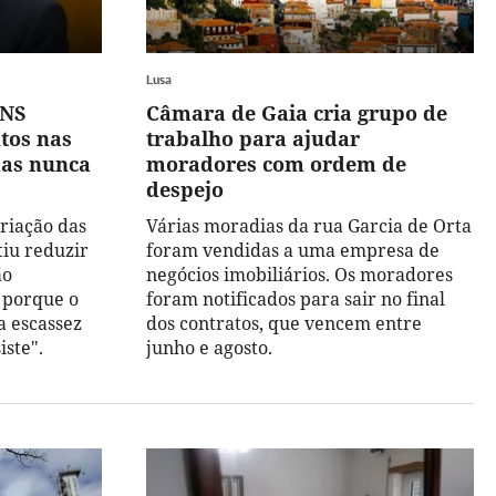
Lusa
SNS
Câmara de Gaia cria grupo de
tos nas
trabalho para ajudar
mas nunca
moradores com ordem de
despejo
riação das
Várias moradias da rua Garcia de Orta
tiu reduzir
foram vendidas a uma empresa de
ão
negócios imobiliários. Os moradores
, porque o
foram notificados para sair no final
a escassez
dos contratos, que vencem entre
ste".
junho e agosto.