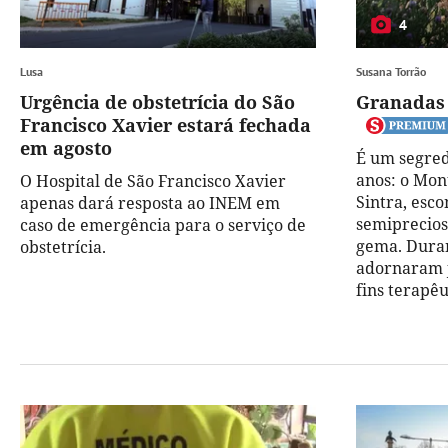
4
Lusa
Susana Torrão
Urgência de obstetrícia do São
Granadas 
Francisco Xavier estará fechada
em agosto
É um segred
anos: o Mon
O Hospital de São Francisco Xavier
Sintra, esc
apenas dará resposta ao INEM em
semiprecios
caso de emergência para o serviço de
gema. Duran
obstetrícia.
adornaram j
fins terapêu