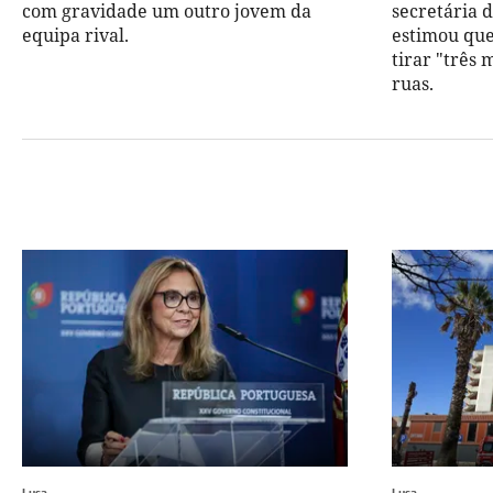
com gravidade um outro jovem da
secretária 
equipa rival.
estimou que
tirar "três 
ruas.
Lusa
Lusa