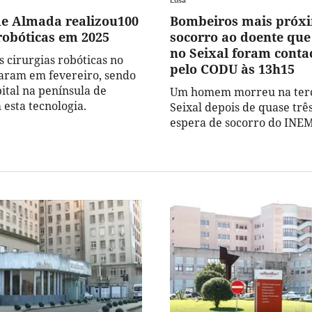
de Almada realizou100
Bombeiros mais próx
 robóticas em 2025
socorro ao doente qu
no Seixal foram conta
s cirurgias robóticas no
pelo CODU às 13h15
ram em fevereiro, sendo
ital na península de
Um homem morreu na terç
 esta tecnologia.
Seixal depois de quase trê
espera de socorro do INEM