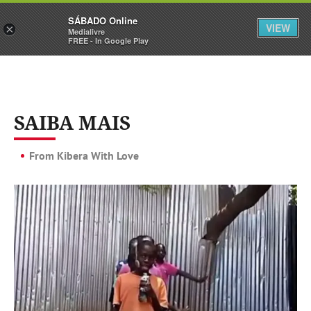
Sábado
SÁBADO Online
Assine
Iniciar Sessão
VIEW
×
Medialivre
FREE - In Google Play
SAIBA MAIS
From Kibera With Love