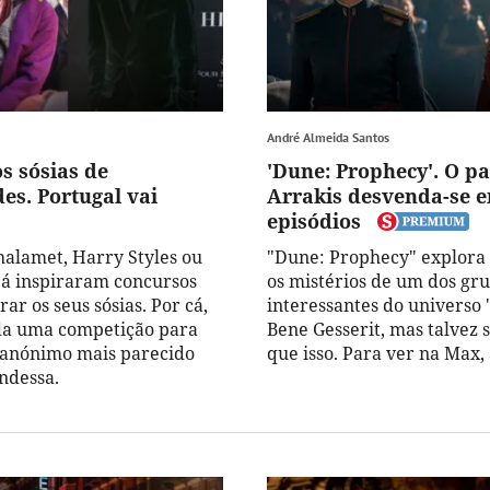
André Almeida Santos
s sósias de
'Dune: Prophecy'. O p
es. Portugal vai
Arrakis desvenda-se e
episódios
alamet, Harry Styles ou
"Dune: Prophecy" explora 
já inspiraram concursos
os mistérios de um dos gr
ar os seus sósias. Por cá,
interessantes do universo 
da uma competição para
Bene Gesserit, mas talvez 
 anónimo mais parecido
que isso. Para ver na Max, 
ndessa.