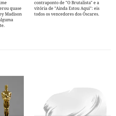
ilme
contraponto de "O Brutalista" e a
perou quase
vitória de "Ainda Estou Aqui": eis
key Madison
todos os vencedores dos Óscares.
alguma
te.