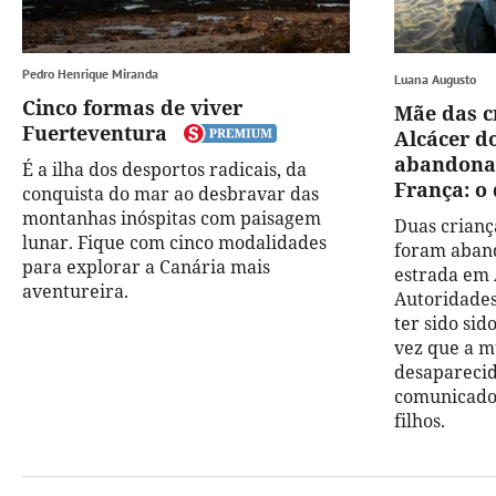
Pedro Henrique Miranda
Luana Augusto
Cinco formas de viver
Mãe das c
Fuerteventura
Alcácer do
abandona
É a ilha dos desportos radicais, da
França: o
conquista do mar ao desbravar das
montanhas inóspitas com paisagem
Duas crianç
lunar. Fique com cinco modalidades
foram aban
para explorar a Canária mais
estrada em 
aventureira.
Autoridade
ter sido si
vez que a m
desaparecida
comunicado
filhos.