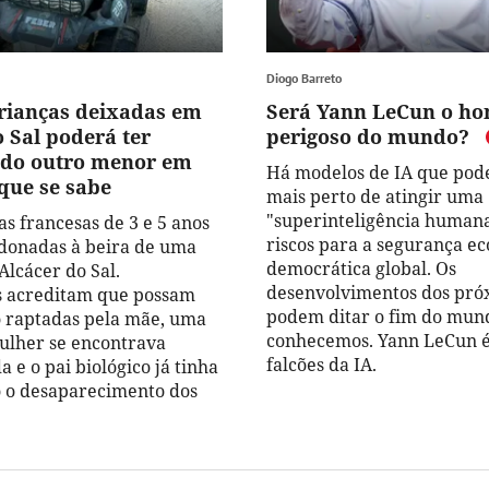
Diogo Barreto
rianças deixadas em
Será Yann LeCun o h
 Sal poderá ter
perigoso do mundo?
do outro menor em
Há modelos de IA que pod
 que se sabe
mais perto de atingir uma
"superinteligência humana
as francesas de 3 e 5 anos
riscos para a segurança e
donadas à beira de uma
democrática global. Os
Alcácer do Sal.
desenvolvimentos dos pró
s acreditam que possam
podem ditar o fim do mun
do raptadas pela mãe, uma
conhecemos. Yann LeCun 
ulher se encontrava
falcões da IA.
 e o pai biológico já tinha
 o desaparecimento dos