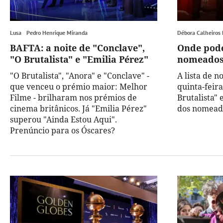
Lusa
Pedro Henrique Miranda
Débora Calheiros
BAFTA: a noite de "Conclave",
Onde pode
"O Brutalista" e "Emilia Pérez"
nomeados
"O Brutalista", "Anora" e "Conclave" -
A lista de 
que venceu o prémio maior: Melhor
quinta-feira
Filme - brilharam nos prémios de
Brutalista"
cinema britânicos. Já "Emilia Pérez"
dos nomead
superou "Ainda Estou Aqui".
Prenúncio para os Óscares?