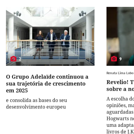
2
9
Renata Lima Lobo
O Grupo Adelaïde continuou a
Revelio! 
sua trajetória de crescimento
sobre a no
em 2025
A escolha do
e consolida as bases do seu
opiniões, m
desenvolvimento europeu
aguardadas 
Hogwarts no
uma adaptaç
livros de J.