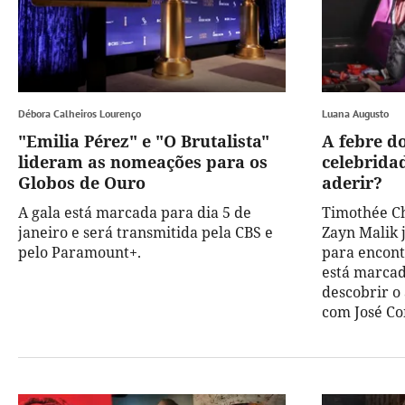
Débora Calheiros Lourenço
Luana Augusto
"Emilia Pérez" e "O Brutalista"
A febre do
lideram as nomeações para os
celebridad
Globos de Ouro
aderir?
A gala está marcada para dia 5 de
Timothée Ch
janeiro e será transmitida pela CBS e
Zayn Malik 
pelo Paramount+.
para encontr
está marca
descobrir o
com José Co