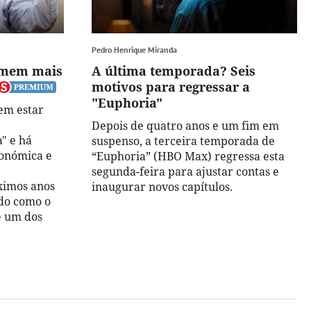
Pedro Henrique Miranda
omem mais
A última temporada? Seis
motivos para regressar a
"Euphoria"
em estar
Depois de quatro anos e um fim em
" e há
suspenso, a terceira temporada de
conómica e
“Euphoria” (HBO Max) regressa esta
segunda-feira para ajustar contas e
ximos anos
inaugurar novos capítulos.
do como o
é um dos