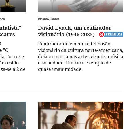
anda
Ricardo Santos
utalista"
David Lynch, um realizador
scares
visionário (1946-2025)
3
Realizador de cinema e televisão,
e "O
visionário da cultura norte-americana,
da Torres e
deixou marca nas artes visuais, música
ém estão
e sociedade. Um raro exemplo de
za-se a 2 de
quase unanimidade.