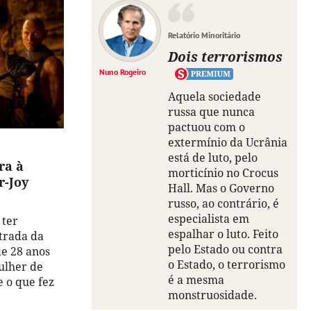
Relatório Minoritário
Dois terrorismos
Nuno Rogeiro
Aquela sociedade
russa que nunca
pactuou com o
extermínio da Ucrânia
está de luto, pelo
ra à
morticínio no Crocus
r-Joy
Hall. Mas o Governo
russo, ao contrário, é
especialista em
 ter
espalhar o luto. Feito
trada da
pelo Estado ou contra
de 28 anos
o Estado, o terrorismo
ulher de
é a mesma
e o que fez
monstruosidade.