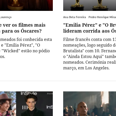
 Lourenço
Ana Bela Ferreira
Pedro Henrique Mir
 ver os filmes mais
"Emilia Pérez" e "O Br
 para os Óscares?
lideram corrida aos Ó
nomeados foi conhecida esta
Filme francês conta com 1
 e "Emilia Pérez", "O
nomeações, logo seguido d
 e "Wicked" estão no pódio
Brutalista" com 10. Fernan
os.
o "Ainda Estou Aqui" tamb
nomeados. Cerimónia reali
março, em Los Angeles.