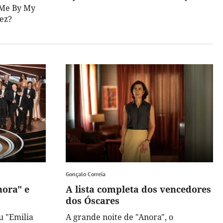
 Me By My
vez?
Gonçalo Correia
nora" e
A lista completa dos vencedores
dos Óscares
u "Emilia
A grande noite de "Anora", o