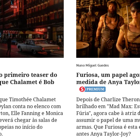
Nuno Miguel Guedes
o primeiro teaser do
Furiosa, um papel ago
que Chalamet é Bob
medida de Anya Taylo
 que Timothée Chalamet
Depois de Charlize Theron
Dylan conta no elenco com
brilhado em "Mad Max: Es
on, Elle Fanning e Monica
Fúria", agora cabe à atriz 
everá chegar às salas de
assumir o papel de uma m
peias no início do
armas. Que Furiosa é esta 
o.
antes Anya Taylor-Joy?