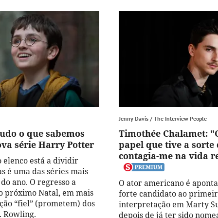
Jenny Davis / The Interview People
Tudo o que sabemos
Timothée Chalamet: "
va série Harry Potter
papel que tive a sorte 
contagia-me na vida r
 elenco está a dividir
as é uma das séries mais
do ano. O regresso a
O ator americano é apont
 próximo Natal, em mais
forte candidato ao primeir
ão “fiel” (prometem) dos
interpretação em Marty S
K. Rowling.
depois de já ter sido nom