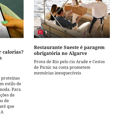
3
Restaurante Sueste é paragem
 calorias?
obrigatória no Algarve
m
Prova de Rio pelo rio Arade e Cestos
de Picnic na costa prometem
memórias inesquecíveis
r proteínas
m estilo de
moda. Para
ações de
as de
 até que
 A