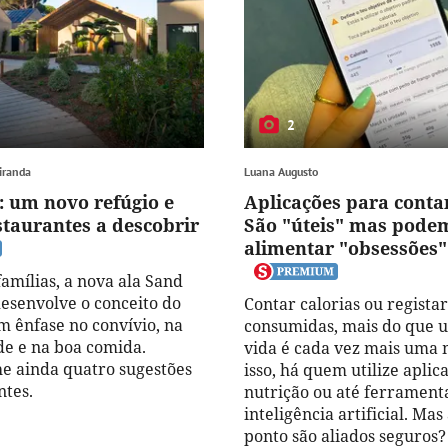
2
iranda
Luana Augusto
 um novo refúgio e
Aplicações para contar
staurantes a descobrir
São "úteis" mas pode
alimentar "obsessões"
amílias, a nova ala Sand
esenvolve o conceito do
Contar calorias ou regista
m ênfase no convívio, na
consumidas, mais do que u
de e na boa comida.
vida é cada vez mais uma 
e ainda quatro sugestões
isso, há quem utilize aplic
ntes.
nutrição ou até ferrament
inteligência artificial. Mas
ponto são aliados seguros?