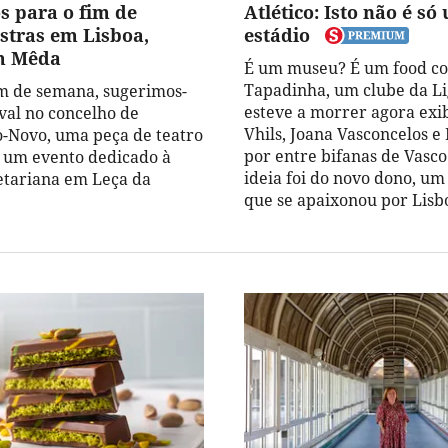
s para o fim de
Atlético: Isto não é só
stras em Lisboa,
estádio
m Mêda
É um museu? É um food co
Tapadinha, um clube da Li
im de semana, sugerimos-
esteve a morrer agora exi
ival no concelho de
Vhils, Joana Vasconcelos e 
-Novo, uma peça de teatro
por entre bifanas de Vasco 
 um evento dedicado à
ideia foi do novo dono, u
etariana em Leça da
que se apaixonou por Lisb