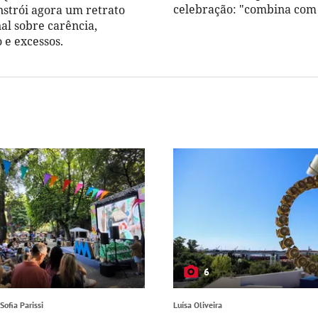
celebração: "combina com o
strói agora um retrato
nal sobre carência,
e excessos.
6
Sofia Parissi
Luísa Oliveira