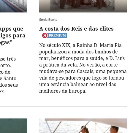
Sónia Bento
 apps que
A costa dos Reis e das elites
igos para
ogas”
No século XIX, a Rainha D. Maria Pia
popularizou a moda dos banhos de
mar, benéficos para a saúde, e D. Luís
se três
a prática da vela. No verão, a corte
orto.
mudava-se para Cascais, uma pequena
ço de
vila de pescadores que logo se tornou
de Santo
uma estância balnear ao nível das
dos seus
melhores da Europa.
x.