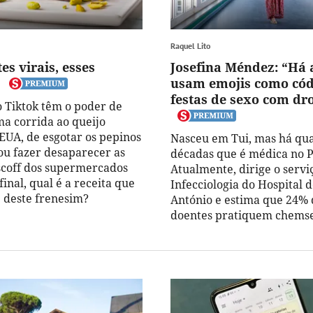
Raquel Lito
es virais, esses
Josefina Méndez: “Há
usam emojis como cód
festas de sexo com dr
o Tiktok têm o poder de
a corrida ao queijo
 EUA, de esgotar os pepinos
Nasceu em Tui, mas há qua
 ou fazer desaparecer as
décadas que é médica no P
scoff dos supermercados
Atualmente, dirige o servi
final, qual é a receita que
Infecciologia do Hospital 
e deste frenesim?
António e estima que 24% 
doentes pratiquem chemse