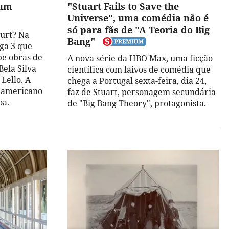
 um
"Stuart Fails to Save the
Universe", uma comédia não é
só para fãs de "A Teoria do Big
urt? Na
Bang"
ga 3 que
be obras de
A nova série da HBO Max, uma ficção
Bela Silva
científica com laivos de comédia que
Lello. A
chega a Portugal sexta-feira, dia 24,
m americano
faz de Stuart, personagem secundária
oa.
de "Big Bang Theory", protagonista.