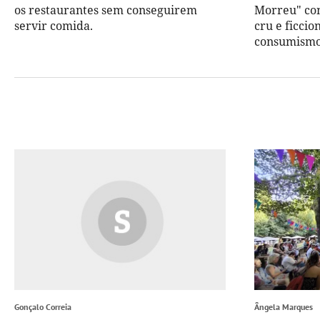
os restaurantes sem conseguirem
Morreu" con
servir comida.
cru e ficcio
consumismo 
Gonçalo Correia
Ângela Marques