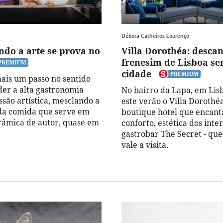
Débora Calheiros Lourenço
ndo a arte se prova no
Villa Dorothéa: desca
frenesim de Lisboa se
cidade
ais um passo no sentido
der a alta gastronomia
No bairro da Lapa, em Lis
são artística, mesclando a
este verão o Villa Dorothé
da comida que serve em
boutique hotel que encant
râmica de autor, quase em
conforto, estética dos inte
gastrobar The Secret - que 
vale a visita.