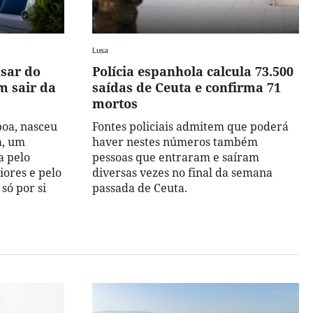
Lusa
nsar do
Polícia espanhola calcula 73.500
m sair da
saídas de Ceuta e confirma 71
mortos
boa, nasceu
Fontes policiais admitem que poderá
a, um
haver nestes números também
a pelo
pessoas que entraram e saíram
riores e pelo
diversas vezes no final da semana
só por si
passada de Ceuta.