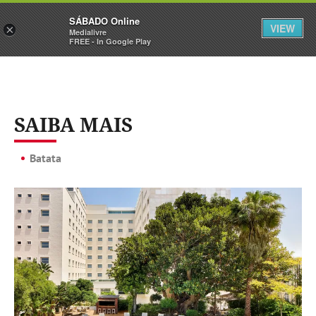
Sábado
SÁBADO Online
Assine
Iniciar Sessão
VIEW
×
Medialivre
FREE - In Google Play
SAIBA MAIS
Batata