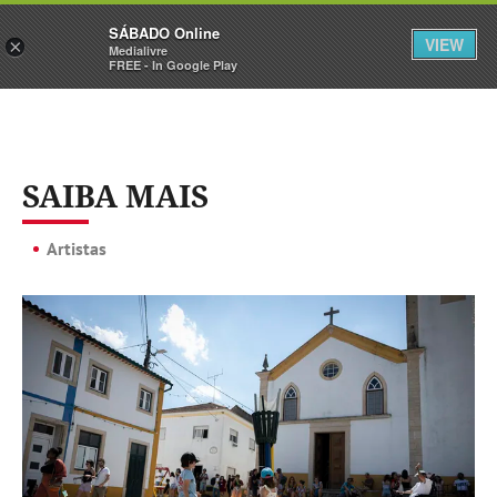
Sábado
SÁBADO Online
Assine
Iniciar Sessão
VIEW
×
Medialivre
FREE - In Google Play
SAIBA MAIS
Artistas