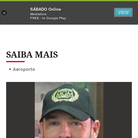
Sábado
SÁBADO Online
Assine
Iniciar Sessão
VIEW
×
Medialivre
FREE - In Google Play
SAIBA MAIS
Aeroporto