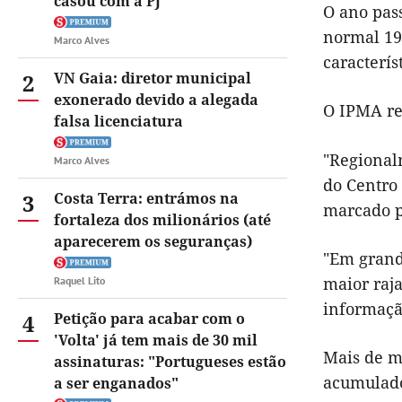
casou com a PJ
O ano pas
normal 19
Marco Alves
caracterís
2
VN Gaia: diretor municipal
exonerado devido a alegada
O IPMA re
falsa licenciatura
"Regional
Marco Alves
do Centro
3
Costa Terra: entrámos na
marcado pe
fortaleza dos milionários (até
aparecerem os seguranças)
"Em grand
maior raja
Raquel Lito
informaçã
4
Petição para acabar com o
'Volta' já tem mais de 30 mil
Mais de me
assinaturas: "Portugueses estão
acumulado
a ser enganados"