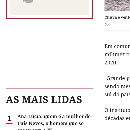
Chuva e vento
DR
Em comuni
milímetros
2020.
"Grande pa
sendo mes
sul do paí
AS MAIS LIDAS
O institu
1
Ana Lúcia: quem é a mulher de
décadas e
Luís Neves, o homem que se