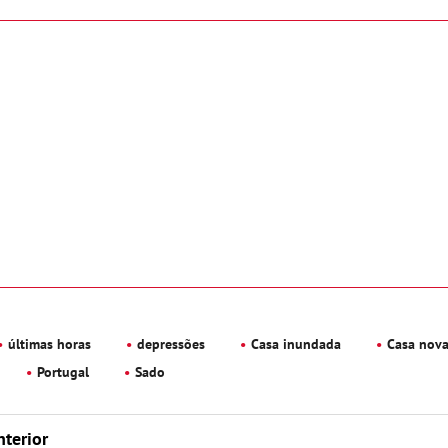
últimas horas
depressões
Casa inundada
Casa nov
Portugal
Sado
nterior