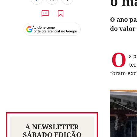
o m
O ano pa
do valor
Adicione como
fonte preferencial no Google
O
s p
te
foram exc
A NEWSLETTER
SÁBADO EDIÇÃO