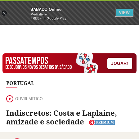
Sábado
SÁBADO Online
Assine
Iniciar Sessão
VIEW
×
Medialivre
FREE - In Google Play
PASSATEMPOS
›
JOGAR
DESCUBRA OS NOVOS DESAFIOS DA SÁBADO
PORTUGAL
OUVIR ARTIGO
Indiscretos: Costa e Laplaine,
amizade e sociedade