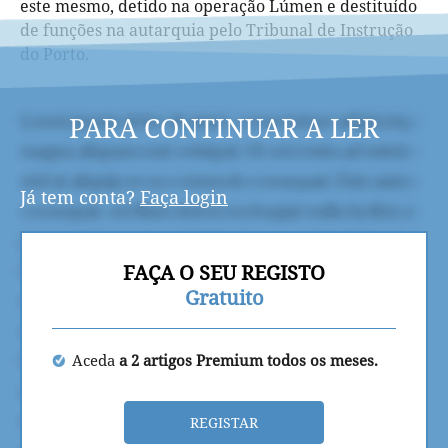
este mesmo, detido na operação Lúmen e destituído
de funções na autarquia pelo Tribunal de Instrução
do Porto.
PARA CONTINUAR A LER
Já tem conta?
Faça login
FAÇA O SEU REGISTO
Gratuito
Aceda
a 2 artigos Premium todos os meses.
REGISTAR