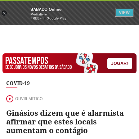
Sábado
SÁBADO Online
Assine
Iniciar Sessão
VIEW
×
Medialivre
FREE - In Google Play
PASSATEMPOS
›
JOGAR
DESCUBRA OS NOVOS DESAFIOS DA SÁBADO
COVID-19
OUVIR ARTIGO
Ginásios dizem que é alarmista
afirmar que estes locais
aumentam o contágio