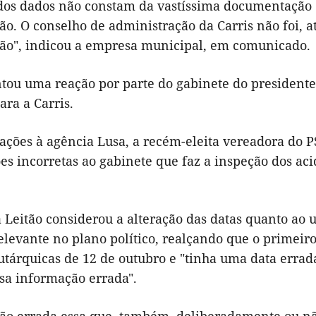
idos dados não constam da vastíssima documentação
ão. O conselho de administração da Carris não foi, 
ção", indicou a empresa municipal, em comunicado.
ntou uma reação por parte do gabinete do president
ra a Carris.
ções à agência Lusa, a recém-eleita vereadora do PS
s incorretas ao gabinete que faz a inspeção dos ac
Leitão considerou a alteração das datas quanto ao u
levante no plano político, realçando que o primeir
utárquicas de 12 de outubro e "tinha uma data errad
ssa informação errada".