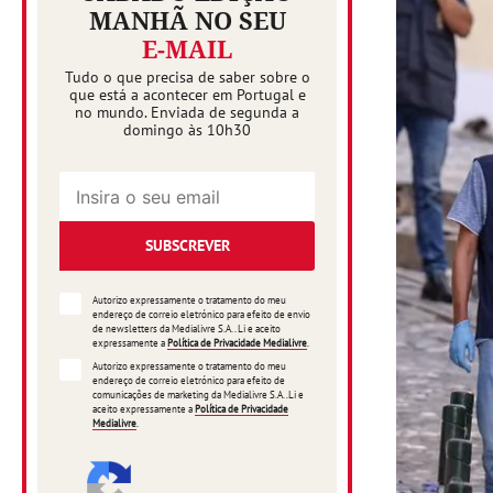
MANHÃ NO SEU
E-MAIL
Tudo o que precisa de saber sobre o
que está a acontecer em Portugal e
no mundo. Enviada de segunda a
domingo às 10h30
SUBSCREVER
Autorizo expressamente o tratamento do meu
endereço de correio eletrónico para efeito de envio
de newsletters da Medialivre S.A.. Li e aceito
expressamente a
Política de Privacidade Medialivre
.
Autorizo expressamente o tratamento do meu
endereço de correio eletrónico para efeito de
comunicações de marketing da Medialivre S.A..Li e
aceito expressamente a
Política de Privacidade
Medialivre
.