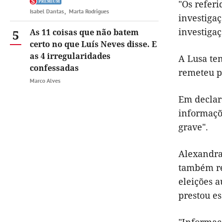
"Os refer
Isabel Dantas
Marta Rodrigues
investigaç
investiga
5
As 11 coisas que não batem
certo no que Luís Neves disse. E
as 4 irregularidades
A Lusa te
confessadas
remeteu pa
Marco Alves
Em declara
informaçõe
grave".
Alexandra 
também re
eleições a
prestou e