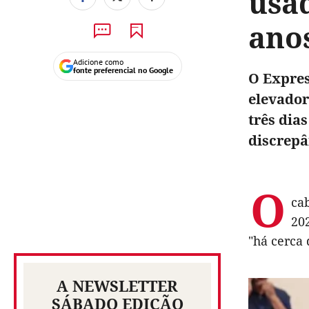
usad
ano
Adicione como
fonte preferencial no Google
O Expres
elevador
três dia
discrepâ
O
ca
202
"há cerca 
A NEWSLETTER
SÁBADO EDIÇÃO