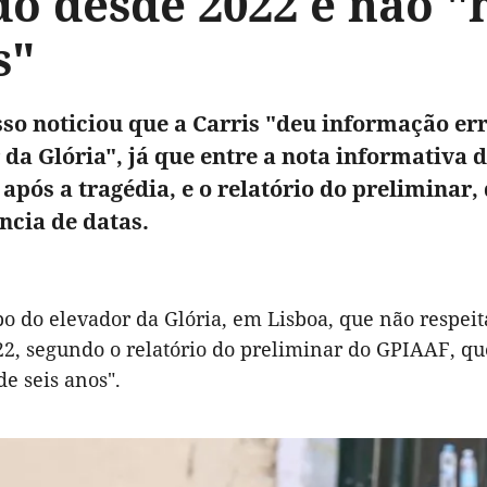
o desde 2022 e não "h
s"
so noticiou que a Carris "deu informação er
 da Glória", já que entre a nota informativa d
s após a tragédia, e o relatório do preliminar
ncia de datas.
bo do elevador da Glória, em Lisboa, que não respeit
2, segundo o relatório do preliminar do GPIAAF, que
de seis anos".