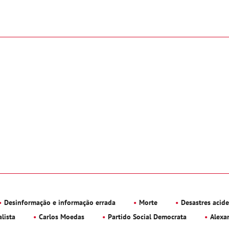
Desinformação e informação errada
Morte
Desastres acid
alista
Carlos Moedas
Partido Social Democrata
Alexa