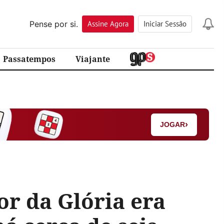
Pense por si.
Assine
Agora
Iniciar Sessão
Passatempos
Viajante
›
JOGAR
or da Glória era