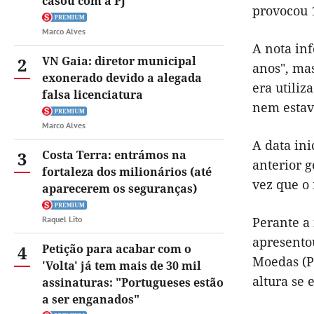
casou com a PJ
provocou 1
Marco Alves
A nota inf
2
VN Gaia: diretor municipal
anos", mas
exonerado devido a alegada
era utili
falsa licenciatura
nem estava
Marco Alves
A data ini
3
Costa Terra: entrámos na
anterior 
fortaleza dos milionários (até
vez que o 
aparecerem os seguranças)
Raquel Lito
Perante a
apresentou
4
Petição para acabar com o
Moedas (P
'Volta' já tem mais de 30 mil
altura se 
assinaturas: "Portugueses estão
a ser enganados"