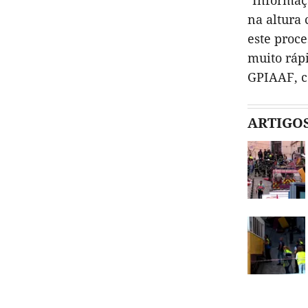
"Informaç
na altura 
este proce
muito rápi
GPIAAF, c
ARTIGO