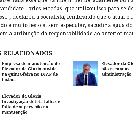
ão errada essa que, também, deliberadamente ou nã
candidato Carlos Moedas, que utilizou isso para se d
sso", declarou a socialista, lembrando que o atual e
do e muito lesto a, sem especular, sacudir a água d
om a atribuição da responsabilidade ao anterior man
S RELACIONADOS
Empresa de manutenção do
Elevador da Gl
Elevador da Glória ouvida
não reconduz
na quinta-feira no DIAP de
administração 
Lisboa
Elevador da Glória.
Investigação deteta falhas e
falta de supervisão na
manutenção