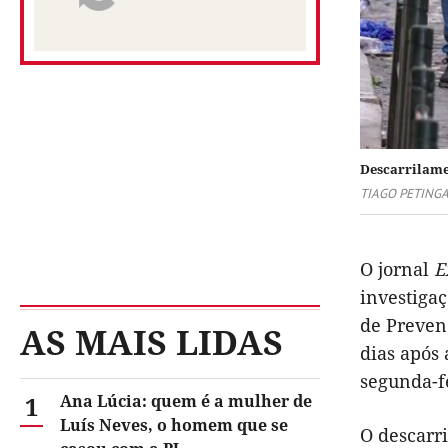
Descarrilame
TIAGO PETING
O jornal
E
investiga
de Preven
AS MAIS LIDAS
dias após 
segunda-f
1
Ana Lúcia: quem é a mulher de
Luís Neves, o homem que se
O descarr