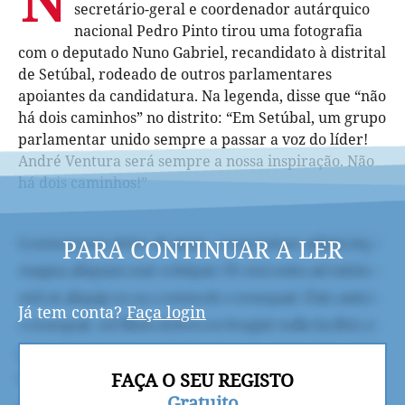
secretário-geral e coordenador autárquico
nacional Pedro Pinto tirou uma fotografia
com o deputado Nuno Gabriel, recandidato à distrital
de Setúbal, rodeado de outros parlamentares
apoiantes da candidatura. Na legenda, disse que “não
há dois caminhos” no distrito: “Em Setúbal, um grupo
parlamentar unido sempre a passar a voz do líder!
André Ventura será sempre a nossa inspiração. Não
há dois caminhos!”
PARA CONTINUAR A LER
Já tem conta?
Faça login
FAÇA O SEU REGISTO
Gratuito