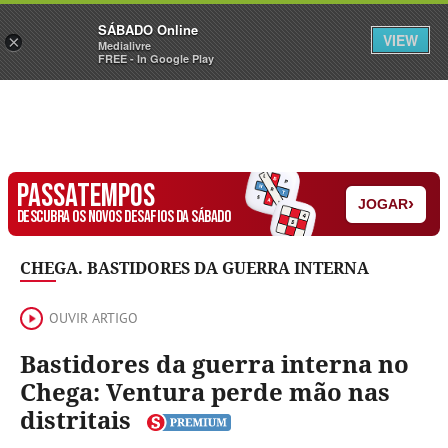
Sábado
SÁBADO Online
Assine
Iniciar Sessão
VIEW
×
Medialivre
FREE - In Google Play
PASSATEMPOS
›
JOGAR
DESCUBRA OS NOVOS DESAFIOS DA SÁBADO
CHEGA. BASTIDORES DA GUERRA INTERNA
OUVIR ARTIGO
Bastidores da guerra interna no
Chega: Ventura perde mão nas
distritais