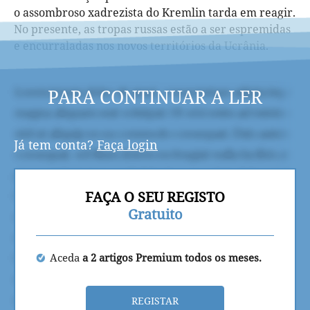
o assombroso xadrezista do Kremlin tarda em reagir.
No presente, as tropas russas estão a ser espremidas
e encurraladas nos novos territórios da Ucrânia.
PARA CONTINUAR A LER
Já tem conta?
Faça login
FAÇA O SEU REGISTO
Gratuito
Aceda
a 2 artigos Premium todos os meses.
REGISTAR