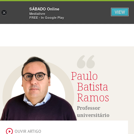
Sábado
SÁBADO Online
Assine
Iniciar Sessão
VIEW
×
Medialivre
FREE - In Google Play
Paulo
Batista
Ramos
Professor
universitário
OUVIR ARTIGO