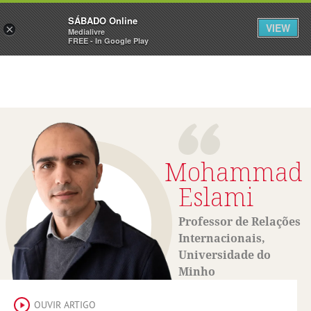
Sábado
SÁBADO Online
Assine
Iniciar Sessão
VIEW
×
Medialivre
FREE - In Google Play
Mohammad
Eslami
Professor de Relações
Internacionais,
Universidade do
Minho
OUVIR ARTIGO