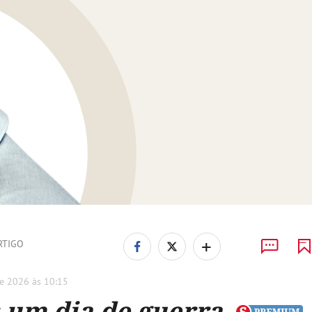
+
RTIGO
e 2026 às 10:15
 um dia de guerra