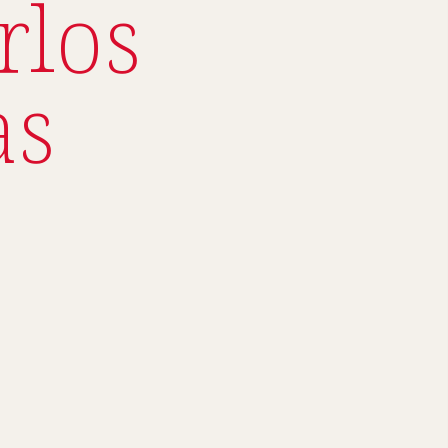
rlos
as