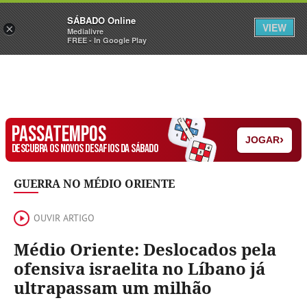
Sábado
SÁBADO Online
Assine
Iniciar Sessão
VIEW
×
Medialivre
FREE - In Google Play
PASSATEMPOS
›
JOGAR
DESCUBRA OS NOVOS DESAFIOS DA SÁBADO
GUERRA NO MÉDIO ORIENTE
OUVIR ARTIGO
Médio Oriente: Deslocados pela
ofensiva israelita no Líbano já
ultrapassam um milhão